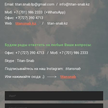
Email: titan.snab.llp@gmail.com / info@titan-snab.kz
Moб: +7 (701) 986 2333 (+WhatsApp)
Офис: +7(727) 390 4713
Web:
titansnab.kz
/ titan-snab.kz
Будем рады ответить на любые Ваши вопросы:
Офис: +7 (727) 390 4713 / Моб: +7 (701) 986 2333
Skype : Titan-Snab
Подписывайтесь на наш Instagram:
titansnab
Или нажимайте сюда ;) ----->
titansnab