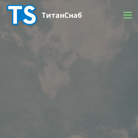
ТитанСнаб