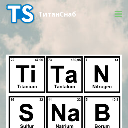
ТитанСнаб